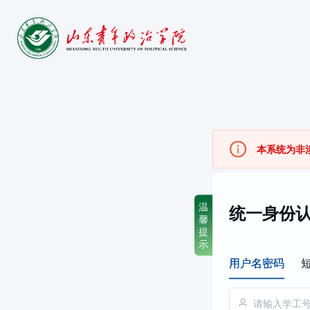
本系统为非
温馨提示
温
统一身份
馨
📢山东青
提
啦！
示
⏰ 4 月 
用户名密码
✨ 
新增登录
📝 
密码规
符，长度>