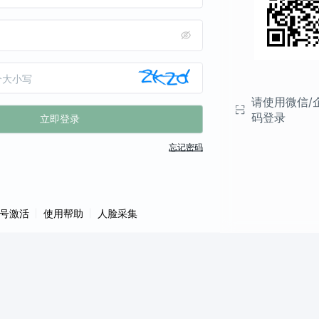
明
：老用户可直接登录，新用户需完
活
"
册
：
《统一身份认证平台操作手册》
，一"脸"通行，请尽快完成采集！
用
：刷脸登录认证、校园门禁通行、
消费
请使用微信/
册
：
《人脸采集操作指南》
码登录
立即登录
话
：
0531-58997812
忘记密码
号激活
使用帮助
人脸采集