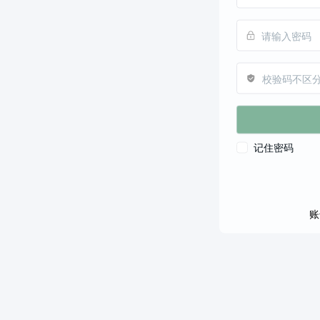
👤 
登录说
成
"账号激
📖 
使用手
📸 
刷脸时代
✅ 
照片作
一卡通刷脸
📖 
采集手
☎️ 
服务电
记住密码
账