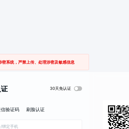
涉密系统，严禁上传、处理涉密及敏感信息
认证
30天免认证
年政治学院统一身份认证平台升级
23日（星期四）00:00正式启用
短信验证码
刷脸认证
方式
：短信、微信扫码、刷脸认证
则
：大写+小写字母+数字+特殊字
8 位，原密码符合规则无需修改